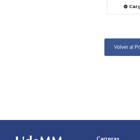
Car
Volver al P
Carreras