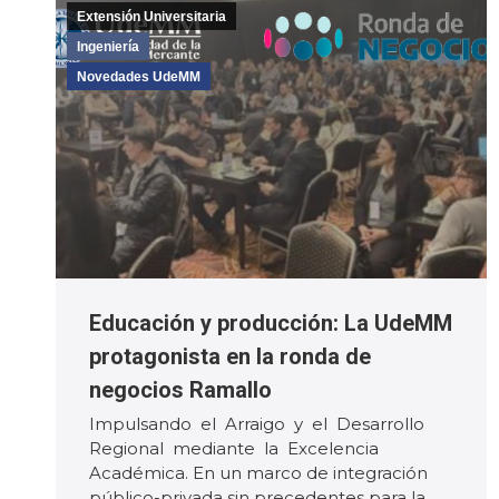
Extensión Universitaria
Ingeniería
Novedades UdeMM
Educación y producción: La UdeMM
protagonista en la ronda de
negocios Ramallo
Impulsando el Arraigo y el Desarrollo
Regional mediante la Excelencia
Académica. En un marco de integración
público-privada sin precedentes para la