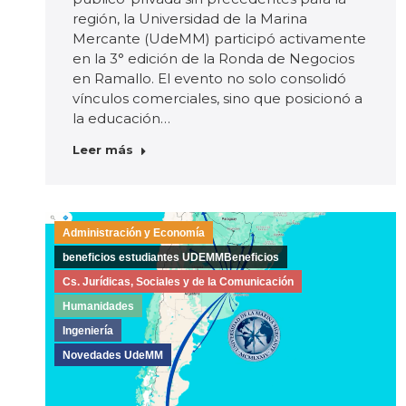
región, la Universidad de la Marina
Mercante (UdeMM) participó activamente
en la 3° edición de la Ronda de Negocios
en Ramallo. El evento no solo consolidó
vínculos comerciales, sino que posicionó a
la educación…
Leer más
Administración y Economía
beneficios estudiantes UDEMMBeneficios
Cs. Jurídicas, Sociales y de la Comunicación
Humanidades
Ingeniería
Novedades UdeMM