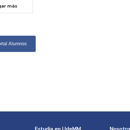
gar más
ortal Alumnos
Estudia en UdeMM
Nosotr