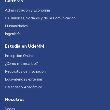
Carreras
opens
opens
opens
in
in
in
Administración y Economía
new
new
new
Cs. Jurídicas, Sociales y de la Comunicación
window
window
window
Humanidades
Ingeniería
Estudia en UdeMM
Inscripción Online
¿Cómo me inscribo?
Requisitos de Inscripción
Equivalencias externas
Calendario Académico
Nosotros
Sedes