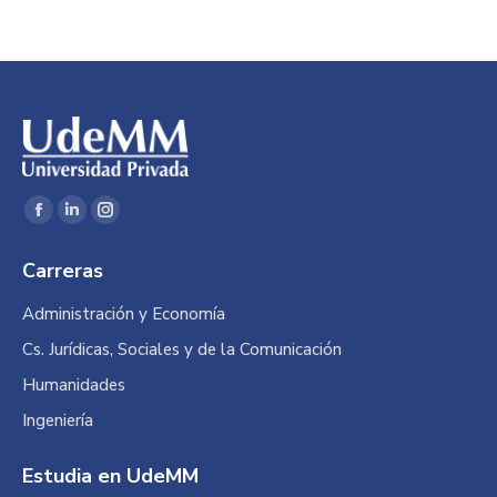
Encuéntranos en:
Facebook
Linkedin
Instagram
page
page
page
Carreras
opens
opens
opens
in
in
in
Administración y Economía
new
new
new
Cs. Jurídicas, Sociales y de la Comunicación
window
window
window
Humanidades
Ingeniería
Estudia en UdeMM