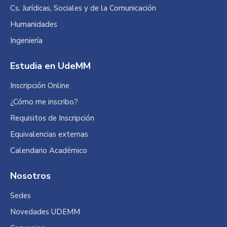
new
new
new
Cs. Jurídicas, Sociales y de la Comunicación
window
window
window
Humanidades
Ingeniería
Estudia en UdeMM
Inscripción Online
¿Cómo me inscribo?
Requisitos de Inscripción
Equivalencias externas
Calendario Académico
Nosotros
Sedes
Novedades UDEMM