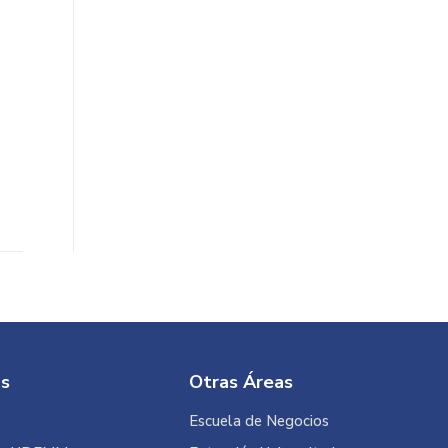
é
os
Otras Áreas
Escuela de Negocios