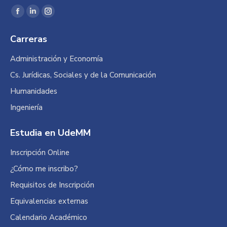
Encuéntranos en:
Facebook
Linkedin
Instagram
page
page
page
Carreras
opens
opens
opens
in
in
in
Administración y Economía
new
new
new
Cs. Jurídicas, Sociales y de la Comunicación
window
window
window
Humanidades
Ingeniería
Estudia en UdeMM
Inscripción Online
¿Cómo me inscribo?
Requisitos de Inscripción
Equivalencias externas
Calendario Académico