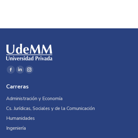
Encuéntranos en:
Facebook
Linkedin
Instagram
page
page
page
Carreras
opens
opens
opens
in
in
in
Administración y Economía
new
new
new
Cs. Jurídicas, Sociales y de la Comunicación
window
window
window
Humanidades
Ingeniería