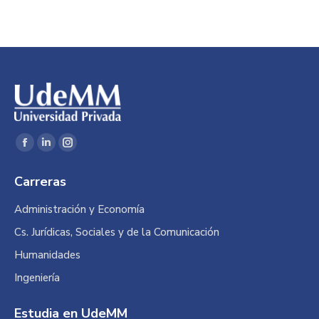
Encuéntranos en:
Facebook
Linkedin
Instagram
page
page
page
Carreras
opens
opens
opens
in
in
in
Administración y Economía
new
new
new
Cs. Jurídicas, Sociales y de la Comunicación
window
window
window
Humanidades
Ingeniería
Estudia en UdeMM