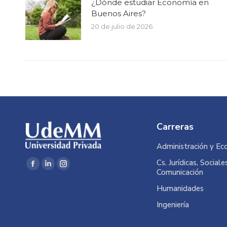
¿Dónde estudiar Economía en
Buenos Aires?
20 de julio de 2026
Carreras
Administración y Ec
Encuéntranos en:
Cs. Jurídicas, Sociale
Facebook
Linkedin
Instagram
Comunicación
page
page
page
Humanidades
opens
opens
opens
Ingeniería
in
in
in
new
new
new