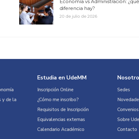
Economía vs Administración: ¿qu
diferencia hay?
20 de julio de 2026
Estudia en UdeMM
Nosotr
onomía
Inscripción Online
Sedes
s y de la
¿Cómo me inscribo?
Novedad
Requisitos de Inscripción
Convenios
Equivalencias externas
Sobre U
Calendario Académico
Contacto