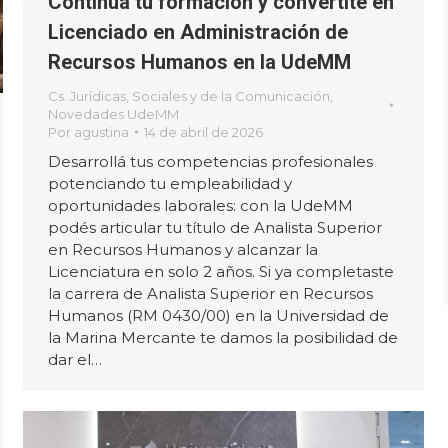
Continuá tu formación y convertite en
Licenciado en Administración de
Recursos Humanos en la UdeMM
Cs. Jurídicas, Sociales y de la Comunicación
,
Novedades UdeMM
Por
agustina
14 de abril de 2026
Desarrollá tus competencias profesionales
potenciando tu empleabilidad y
oportunidades laborales: con la UdeMM
podés articular tu título de Analista Superior
en Recursos Humanos y alcanzar la
Licenciatura en solo 2 años. Si ya completaste
la carrera de Analista Superior en Recursos
Humanos (RM 0430/00) en la Universidad de
la Marina Mercante te damos la posibilidad de
dar el…