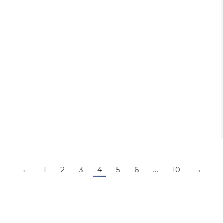
←
1
2
3
4
5
6
…
10
→