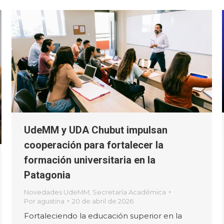
UdeMM y UDA Chubut impulsan
cooperación para fortalecer la
formación universitaria en la
Patagonia
Novedades UdeMM
,
Secretaría Académica
Por
agustina
20 de abril de 2026
Fortaleciendo la educación superior en la