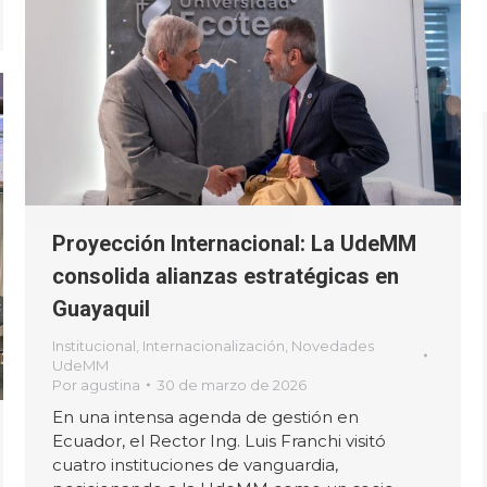
Proyección Internacional: La UdeMM
consolida alianzas estratégicas en
Guayaquil
Institucional
,
Internacionalización
,
Novedades
UdeMM
Por
agustina
30 de marzo de 2026
En una intensa agenda de gestión en
Ecuador, el Rector Ing. Luis Franchi visitó
cuatro instituciones de vanguardia,