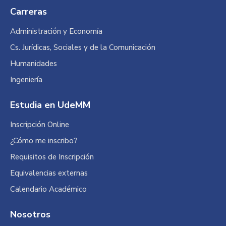
page
page
page
Carreras
opens
opens
opens
in
in
in
Administración y Economía
new
new
new
Cs. Jurídicas, Sociales y de la Comunicación
window
window
window
Humanidades
Ingeniería
Estudia en UdeMM
Inscripción Online
¿Cómo me inscribo?
Requisitos de Inscripción
Equivalencias externas
Calendario Académico
Nosotros