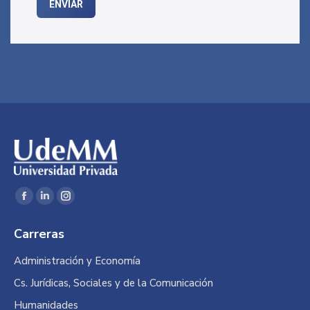
Encuéntranos en:
Facebook
Linkedin
Instagram
page
page
page
Carreras
opens
opens
opens
in
in
in
Administración y Economía
new
new
new
Cs. Jurídicas, Sociales y de la Comunicación
window
window
window
Humanidades