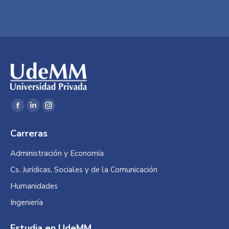
Encuéntranos en:
Facebook
Linkedin
Instagram
page
page
page
Carreras
opens
opens
opens
in
in
in
Administración y Economía
new
new
new
Cs. Jurídicas, Sociales y de la Comunicación
window
window
window
Humanidades
Ingeniería
Estudia en UdeMM