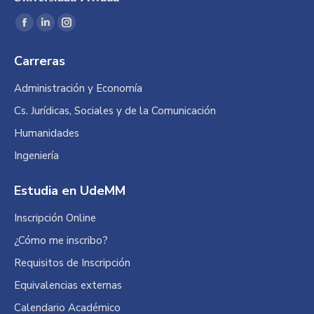
Encuéntranos en:
Facebook
Linkedin
Instagram
page
page
page
Carreras
opens
opens
opens
in
in
in
Administración y Economía
new
new
new
Cs. Jurídicas, Sociales y de la Comunicación
window
window
window
Humanidades
Ingeniería
Estudia en UdeMM
Inscripción Online
¿Cómo me inscribo?
Requisitos de Inscripción
Equivalencias externas
Calendario Académico